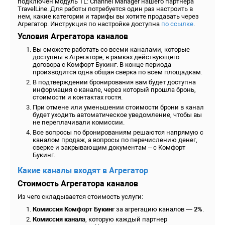
подключен модуль TL: Channel Manager нашего партнера
TravelLine. Для работы потребуется один раз настроить в
нем, какие категории и тарифы вы хотите продавать через
Агрегатор. Инструкция по настройке доступна
по ссылке
.
Условия Агрегатора каналов
Вы сможете работать со всеми каналами, которые
доступны в Агрегаторе, в рамках действующего
договора с Комфорт Букинг. В конце периода
производится одна общая сверка по всем площадкам.
В подтверждении бронирования вам будет доступна
информация о канале, через который прошла бронь,
стоимости и контактах гостя.
При отмене или уменьшении стоимости брони в канал
будет уходить автоматическое уведомление, чтобы вы
не переплачивали комиссии.
Все вопросы по бронированиям решаются напрямую с
каналом продаж, а вопросы по перечислению денег,
сверке и закрывающим документам – с Комфорт
Букинг.
Какие каналы входят в Агрегатор
Стоимость Агрегатора каналов
Из чего складывается стоимость услуги:
Комиссия Комфорт Букинг
за агрегацию каналов —
2%
.
Комиссия канала
, которую каждый партнер